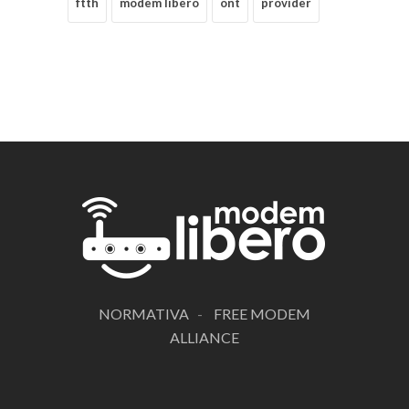
ftth
modem libero
ont
provider
NORMATIVA
-
FREE MODEM
ALLIANCE