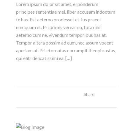
Lorem ipsum dolor sit amet, ei ponderum
principes sententiae mei, liber accusam indoctum
te has. Est aeterno prodesset et. Ius graeci
numquam et. Pri primis verear ea, tota nihil
aeterno cum ne, vivendum temporibus has at.
Tempor altera possim ad eum, nec assum vocent
aperiam at. Pri ei ornatus corrumpit theophrastus,
qui elitr delicatissimi ea. […]
Share
Read More