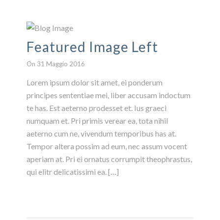
Featured Image Left
On 31 Maggio 2016
Lorem ipsum dolor sit amet, ei ponderum
principes sententiae mei, liber accusam indoctum
te has. Est aeterno prodesset et. Ius graeci
numquam et. Pri primis verear ea, tota nihil
aeterno cum ne, vivendum temporibus has at.
Tempor altera possim ad eum, nec assum vocent
aperiam at. Pri ei ornatus corrumpit theophrastus,
qui elitr delicatissimi ea. […]