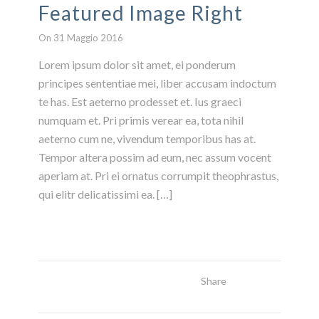
Featured Image Right
On 31 Maggio 2016
Lorem ipsum dolor sit amet, ei ponderum
principes sententiae mei, liber accusam indoctum
te has. Est aeterno prodesset et. Ius graeci
numquam et. Pri primis verear ea, tota nihil
aeterno cum ne, vivendum temporibus has at.
Tempor altera possim ad eum, nec assum vocent
aperiam at. Pri ei ornatus corrumpit theophrastus,
qui elitr delicatissimi ea. […]
Share
Read More