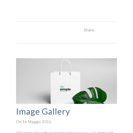
Share
Read More
Image Gallery
On 16 Maggio 2016
Alienum phaedrum torquatos nec eu, vis detraxit