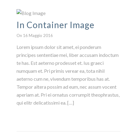
In Container Image
On 16 Maggio 2016
Lorem ipsum dolor sit amet, ei ponderum
principes sententiae mei, liber accusam indoctum
te has. Est aeterno prodesset et. Ius graeci
numquam et. Pri primis verear ea, tota nihil
aeterno cum ne, vivendum temporibus has at.
Tempor altera possim ad eum, nec assum vocent
aperiam at. Pri ei ornatus corrumpit theophrastus,
qui elitr delicatissimi ea. […]