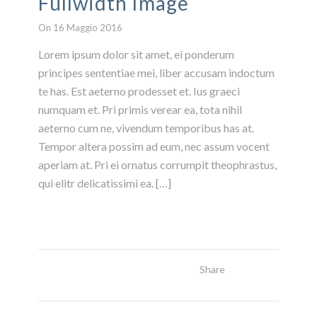
Fullwidth Image
On 16 Maggio 2016
Lorem ipsum dolor sit amet, ei ponderum
principes sententiae mei, liber accusam indoctum
te has. Est aeterno prodesset et. Ius graeci
numquam et. Pri primis verear ea, tota nihil
aeterno cum ne, vivendum temporibus has at.
Tempor altera possim ad eum, nec assum vocent
aperiam at. Pri ei ornatus corrumpit theophrastus,
qui elitr delicatissimi ea. […]
Share
Read More