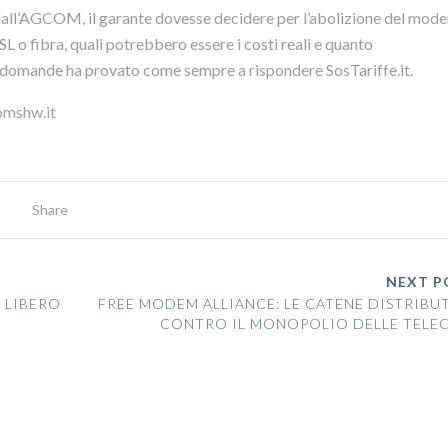
 dall’AGCOM, il garante dovesse decidere per l’abolizione del mod
L o fibra, quali potrebbero essere i costi reali e quanto
 domande ha provato come sempre a rispondere SosTariffe.it.
omshw.it
Share
NEXT P
 LIBERO
FREE MODEM ALLIANCE: LE CATENE DISTRIBU
CONTRO IL MONOPOLIO DELLE TELE