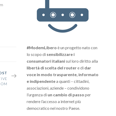
em
#ModemLibero
è un progetto nato con
lo scopo di
sensibilizzare i
consumatori italiani
sul loro diritto alla
libertà di scelta del router
e di
dar
OST
voce in modo trasparente, informato
TIVE
e indipendente
a quanti – cittadini,
COM
associazioni, aziende – condividono
l’urgenza di
un cambio di passo
per
rendere l’accesso a internet più
democratico nel nostro Paese.