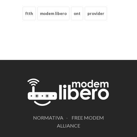
ftth
modem libero
ont
provider
NORMATIVA
-
FREE MODEM
ALLIANCE