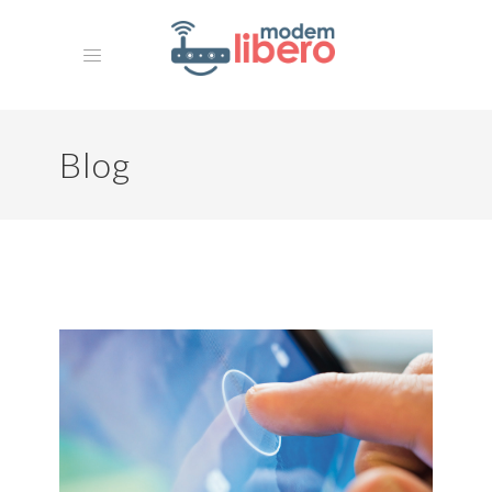
Blog
HOME
MISSION
La Nostra Storia
ARCHIVIO
CONTATTI