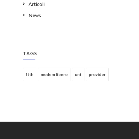
Articoli
News
TAGS
ftth
modem libero
ont
provider