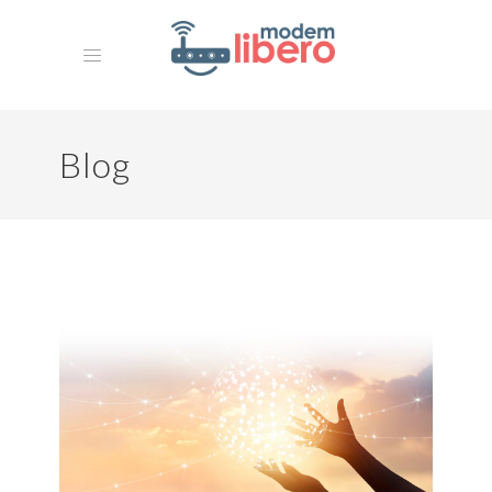
Blog
HOME
MISSION
La Nostra Storia
ARCHIVIO
CONTATTI