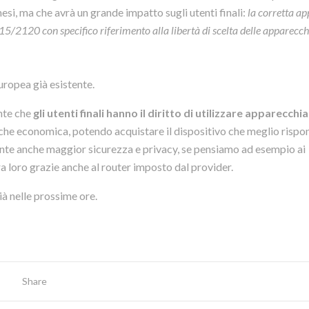
si, ma che avrà un grande impatto sugli utenti finali:
la corretta ap
015/2120 con specifico riferimento alla libertà di scelta delle apparecc
uropea già esistente.
ente che
gli utenti finali hanno il diritto di utilizzare apparecchi
 che economica, potendo acquistare il dispositivo che meglio rispo
nte anche maggior sicurezza e privacy, se pensiamo ad esempio ai
a loro grazie anche al router imposto dal provider.
à nelle prossime ore.
Share